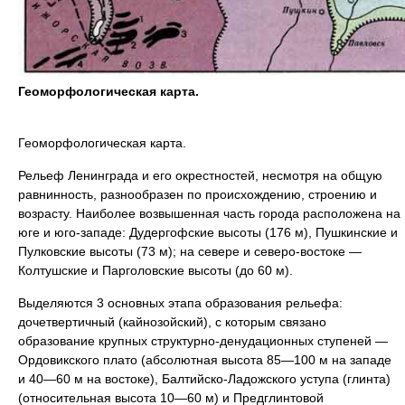
Геоморфологическая карта.
Геоморфологическая карта.
Рельеф Ленинграда и его окрестностей, несмотря на общую
равнинность, разнообразен по происхождению, строению и
возрасту. Наиболее возвышенная часть города расположена на
юге и юго-западе: Дудергофские высоты (176 м), Пушкинские и
Пулковские высоты (73 м); на севере и северо-востоке —
Колтушские и Парголовские высоты (до 60 м).
Выделяются 3 основных этапа образования рельефа:
дочетвертичный (кайнозойский), с которым связано
образование крупных структурно-денудационных ступеней —
Ордовикского плато (абсолютная высота 85—100 м на западе
и 40—60 м на востоке), Балтийско-Ладожского уступа (глинта)
(относительная высота 10—60 м) и Предглинтовой