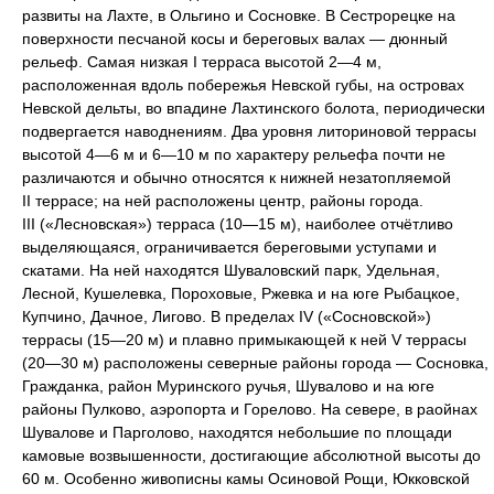
развиты на Лахте, в Ольгино и Сосновке. В Сестрорецке на
поверхности песчаной косы и береговых валах — дюнный
рельеф. Самая низкая I терраса высотой 2—4 м,
расположенная вдоль побережья Невской губы, на островах
Невской дельты, во впадине Лахтинского болота, периодически
подвергается наводнениям. Два уровня литориновой террасы
высотой 4—6 м и 6—10 м по характеру рельефа почти не
различаются и обычно относятся к нижней незатопляемой
II террасе; на ней расположены центр, районы города.
III («Лесновская») терраса (10—15 м), наиболее отчётливо
выделяющаяся, ограничивается береговыми уступами и
скатами. На ней находятся Шуваловский парк, Удельная,
Лесной, Кушелевка, Пороховые, Ржевка и на юге Рыбацкое,
Купчино, Дачное, Лигово. В пределах IV («Сосновской»)
террасы (15—20 м) и плавно примыкающей к ней V террасы
(20—30 м) расположены северные районы города — Сосновка,
Гражданка, район Муринского ручья, Шувалово и на юге
районы Пулково, аэропорта и Горелово. На севере, в раойнах
Шувалове и Парголово, находятся небольшие по площади
камовые возвышенности, достигающие абсолютной высоты до
60 м. Особенно живописны камы Осиновой Рощи, Юкковской