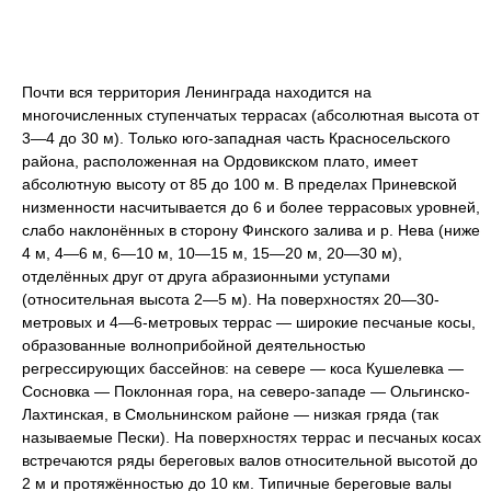
Почти вся территория Ленинграда находится на
многочисленных ступенчатых террасах (абсолютная высота от
3—4 до 30 м). Только юго-западная часть Красносельского
района, расположенная на Ордовикском плато, имеет
абсолютную высоту от 85 до 100 м. В пределах Приневской
низменности насчитывается до 6 и более террасовых уровней,
слабо наклонённых в сторону Финского залива и р. Нева (ниже
4 м, 4—6 м, 6—10 м, 10—15 м, 15—20 м, 20—30 м),
отделённых друг от друга абразионными уступами
(относительная высота 2—5 м). На поверхностях 20—30-
метровых и 4—6-метровых террас — широкие песчаные косы,
образованные волноприбойной деятельностью
регрессирующих бассейнов: на севере — коса Кушелевка —
Сосновка — Поклонная гора, на северо-западе — Ольгинско-
Лахтинская, в Смольнинском районе — низкая гряда (так
называемые Пески). На поверхностях террас и песчаных косах
встречаются ряды береговых валов относительной высотой до
2 м и протяжённостью до 10 км. Типичные береговые валы