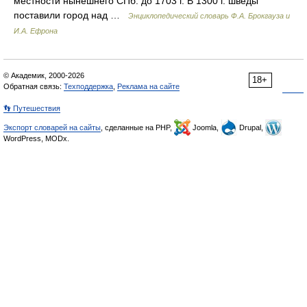
местности нынешнего СПб. до 1703 г. В 1300 г. шведы
поставили город над …
Энциклопедический словарь Ф.А. Брокгауза и
И.А. Ефрона
© Академик, 2000-2026
18+
Обратная связь:
Техподдержка
,
Реклама на сайте
👣 Путешествия
Экспорт словарей на сайты
, сделанные на PHP,
Joomla,
Drupal,
WordPress, MODx.